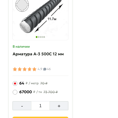
В наличии
Арматура A-3 500C 12 мм
4.9
46
64
₽
/ метр
70 ₽
67000
₽
/ тн
73 700 ₽
-
+