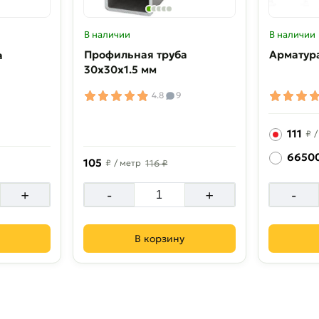
В наличии
В наличии
Профильная труба
Арматура
а
30х30х1.5 мм
4.8
9
111
₽
/
6650
105
₽
/ метр
116 ₽
+
-
+
-
В корзину