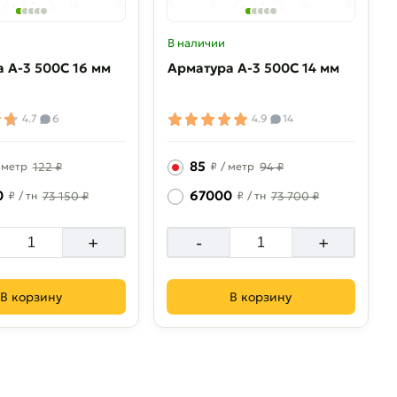
В наличии
 A-3 500C 16 мм
Арматура A-3 500C 14 мм
4.7
6
4.9
14
85
 метр
122 ₽
₽
/ метр
94 ₽
0
67000
₽
/ тн
73 150 ₽
₽
/ тн
73 700 ₽
+
-
+
В корзину
В корзину