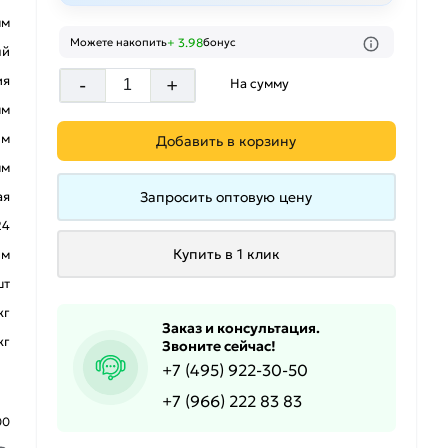
мм
+ 3.98
Можете накопить
бонус
ый
ия
-
+
На сумму
мм
 м
Добавить в корзину
мм
Запросить оптовую цену
ая
24
Купить в 1 клик
 м
шт
кг
Заказ и консультация.
кг
Звоните сейчас!
+7 (495) 922-30-50
+7 (966) 222 83 83
00