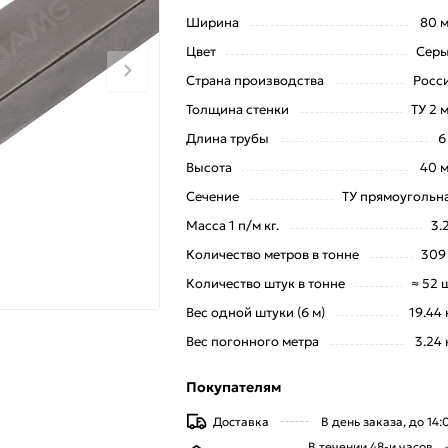
Ширина
80 
Цвет
Сер
Страна производства
Росс
Толщина стенки
ТУ 2 
Длина трубы
6
Высота
40 
Сечение
ТУ прямоугольн
Масса 1 п/м кг.
3.
Количество метров в тонне
309
Количество штук в тонне
≈ 52 
Вес одной штуки (6 м)
19.44 
Вес погонного метра
3.24 
Покупателям
Доставка
В день заказа, до 14:
В течении 48-и часов