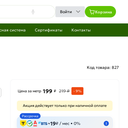
Корзина
Войти
сная система
Сертификаты
Контакты
Код товара:
827
199
219 ₽
Цена за метр
₽
- 9%
Акция действует только при наличной оплате
Рассрочка
19
≈
₽ / мес • 0%
!