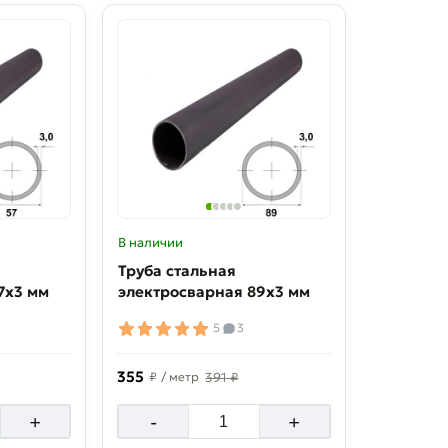
В наличии
Труба стальная
7х3 мм
электросварная 89х3 мм
5
3
355
₽
/ метр
391 ₽
+
-
+