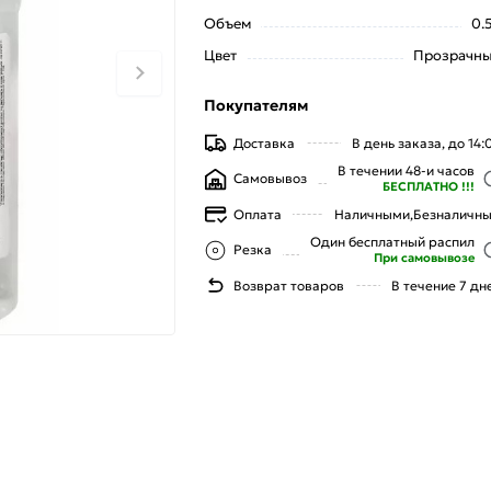
Объем
0.
Цвет
Прозрачн
Покупателям
Доставка
В день заказа, до 14:
В течении 48-и часов
Самовывоз
БЕСПЛАТНО !!!
Оплата
Наличными,
Безналичн
Один бесплатный распил
Резка
При самовывозе
Возврат товаров
В течение 7 дн