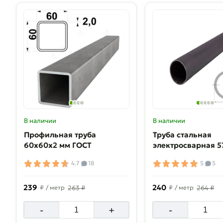
В наличии
В наличии
Профильная труба
Труба стальная
60х60х2 мм ГОСТ
электросварная 5
4.7
18
5
5
239
240
₽
/ метр
263 ₽
₽
/ метр
264 ₽
-
+
-