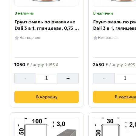
В наличии
В наличии
Грунт-эмаль по ржавчине
Грунт-эмаль по р
Dali 3 в 1, глянцевая, 0,75 л,
Dali 3 в 1, глянцева
Белый
белая
Нет оценок
Нет оценок
1050
2450
₽
/ штуку
1 155 ₽
₽
/ штуку
2 695
-
+
-
В корзину
В корзину