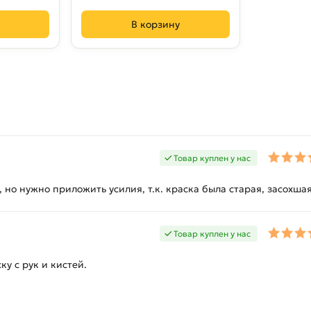
В корзину
Товар куплен у нас
 но нужно приложить усилия, т.к. краска была старая, засохшая
Товар куплен у нас
у с рук и кистей.