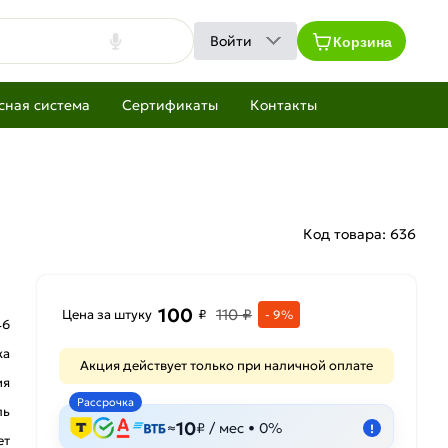
Корзина
Войти
сная система
Сертификаты
Контакты
Код товара:
636
100
110 ₽
Цена за штуку
₽
- 9%
46
ка
Акция действует только при наличной оплате
ия
Рассрочка
ль
10
≈
₽ / мес • 0%
!
ет