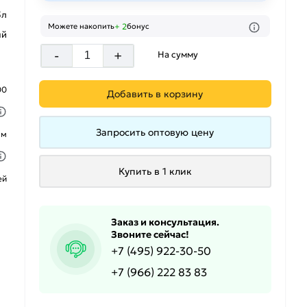
5л
+ 2
Можете накопить
бонус
ый
-
+
На сумму
00
Добавить в корзину
Запросить оптовую цену
ым
Купить в 1 клик
ей
Заказ и консультация.
Звоните сейчас!
+7 (495) 922-30-50
+7 (966) 222 83 83