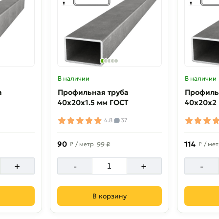
В наличии
В наличии
а
Профильная труба
Профиль
40х20х1.5 мм ГОСТ
40х20х2
5
4.8
37
90
114
₽
/ метр
99 ₽
₽
/ ме
+
-
+
-
В корзину