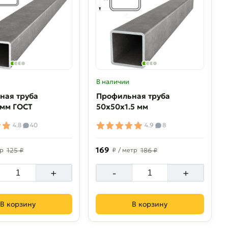
В наличии
ная труба
Профильная труба
 мм ГОСТ
50х50х1.5 мм
4.8
40
4.9
8
169
тр
125 ₽
₽
/ метр
186 ₽
+
-
+
В корзину
В корзину