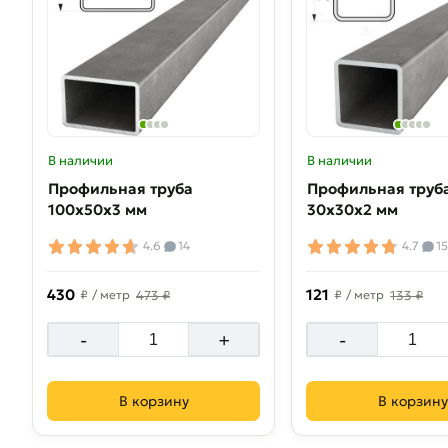
В наличии
В наличии
Профильная труба
Профильная труб
100х50х3 мм
30х30х2 мм
4.6
14
4.7
1
430
121
₽
/ метр
473 ₽
₽
/ метр
133 ₽
-
+
-
В корзину
В корзину