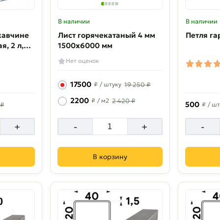
В наличии
В наличии
жавчине
Лист горячекатаный 4 мм
Петля га
я, 2 л,
1500х6000 мм
Нет оценок
17500
₽
/ штуку
19 250 ₽
2200
₽
/ м2
2 420 ₽
500
 ₽
₽
/ шт
+
-
+
-
В корзину