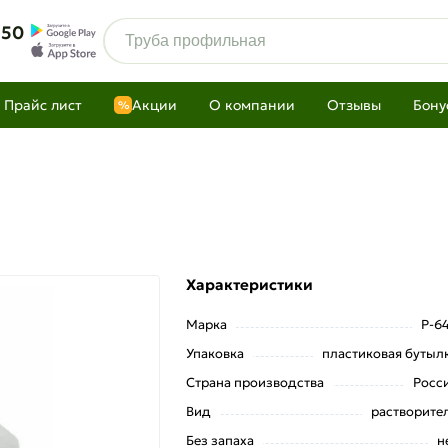
 50
Прайс лист
Акции
О компании
Отзывы
Бону
%
л
Характеристики
Марка
Р-6
Упаковка
пластиковая бутыл
Страна производства
Росс
Вид
растворите
Без запаха
н