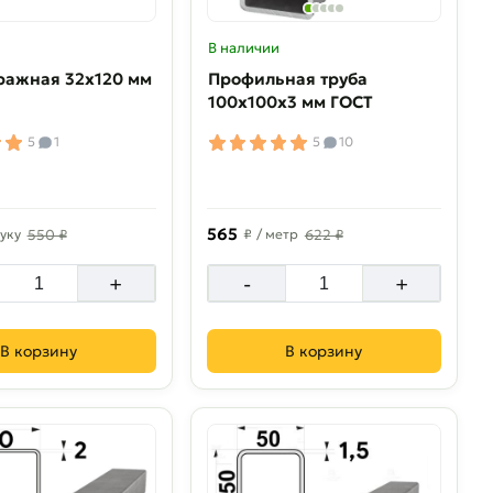
В наличии
ражная 32х120 мм
Профильная труба
100х100х3 мм ГОСТ
5
1
5
10
565
уку
550 ₽
₽
/ метр
622 ₽
+
-
+
В корзину
В корзину