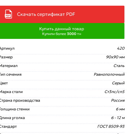
Скачать сертификат PDF
Купить данный товар
Купили более
3000
тн
Артикул
420
Размер
90х90 мм
Материал
Сталь
Тип сечения
Равнополочный
Цвет
Серый
Марка стали
Ст3пс/сп5
Страна производства
Россия
Толщина стенки
6 мм
Длина уголка
6 - 12 м
Стандарт
ГОСТ 8509-93