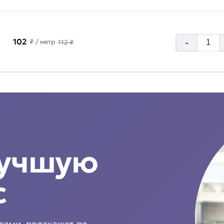
102
-
₽
/ метр
112 ₽
лучшую
с
 вами, подскажет по