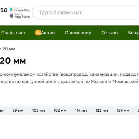
 50
Прайс лист
Акции
О компании
Отзывы
Бону
%
м 20 мм
 20 мм
о-коммунальном хозяйстве (водопровод, канализация, подвод 
чества по доступной цене с доставкой по Москве и Московской
мм
89 мм
108 мм
102 мм
114 мм
133 мм
159 мм