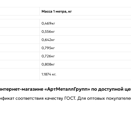
Масса 1 метра, кг
0,469кг
0,556кг
0,642кг
0,795кг
0,726кг
0,808кг
1.1874 кг.
интернет-магазине «АртМеталлГрупп» по доступной цен
ификат соответствия качеству ГОСТ. Для оптовых покупател