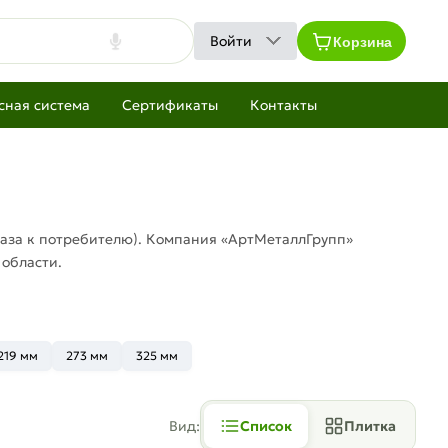
Корзина
Войти
сная система
Сертификаты
Контакты
газа к потребителю). Компания «АртМеталлГрупп»
 области.
219 мм
273 мм
325 мм
Вид:
Список
Плитка