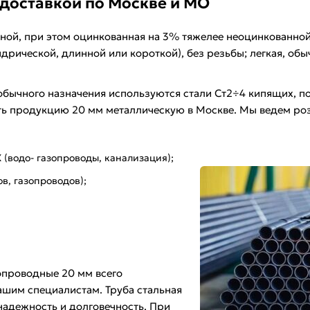
 доставкой по Москве и МО
ной, при этом оцинкованная на 3% тяжелее неоцинкованной 
дрической, длинной или короткой), без резьбы; легкая, обы
обычного назначения используются стали Ст2÷4 кипящих, по
ть продукцию 20 мм металлическую в Москве. Мы ведем ро
водо- газопроводы, канализация);
, газопроводов);
зопроводные 20 мм всего
ашим специалистам. Труба стальная
надежность и долговечность. При