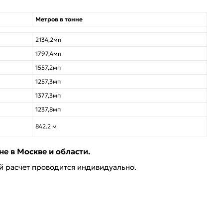
Метров в тонне
2134,2мп
1797,4мп
1557,2мп
1257,3мп
1377,3мп
1237,8мп
842.2 м
е в Москве и области.
ей расчет проводится индивидуально.