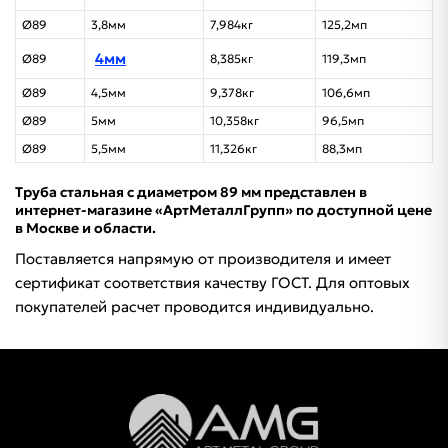
Ø89
3,8мм
7,984кг
125,2мп
4мм
Ø89
8,385кг
119,3мп
Ø89
4,5мм
9,378кг
106,6мп
Ø89
5мм
10,358кг
96,5мп
Ø89
5,5мм
11,326кг
88,3мп
Труба стальная с диаметром 89 мм представлен в
интернет-магазине «АртМеталлГрупп» по доступной цене
в Москве и области.
Поставляется напрямую от производителя и имеет
сертификат соответствия качеству ГОСТ. Для оптовых
покупателей расчет проводится индивидуально.