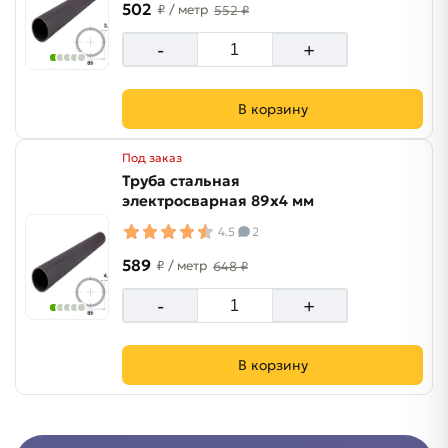
502
₽
/ метр
552 ₽
-
+
В корзину
Под заказ
Труба стальная
электросварная 89х4 мм
4.5
2
589
₽
/ метр
648 ₽
-
+
В корзину