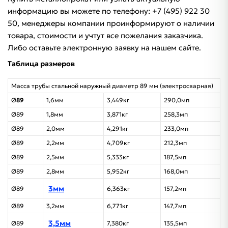
информацию вы можете по телефону: +7 (495) 922 30
50, менеджеры компании проинформируют о наличии
товара, стоимости и учтут все пожелания заказчика.
Либо оставьте электронную заявку на нашем сайте.
Таблица размеров
Масса трубы стальной наружный диаметр 89 мм (электросварная)
Ø
89
1,6мм
3,449кг
290,0мп
Ø89
1,8мм
3,871кг
258,3мп
Ø89
2,0мм
4,291кг
233,0мп
Ø89
2,2мм
4,709кг
212,3мп
Ø89
2,5мм
5,333кг
187,5мп
Ø89
2,8мм
5,952кг
168,0мп
3мм
Ø89
6,363кг
157,2мп
Ø89
3,2мм
6,771кг
147,7мп
3,5мм
Ø89
7,380кг
135,5мп