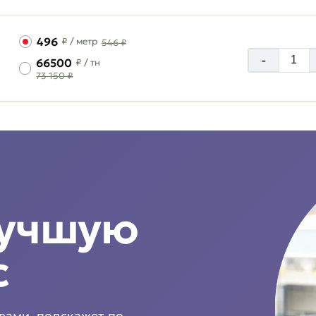
496
₽
/ метр
546 ₽
-
66500
₽
/ тн
73 150 ₽
лучшую
с
 вами, подскажет по