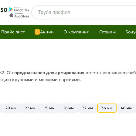
 50
Прайс лист
Акции
О компании
Отзывы
Бону
%
82. Он
предназначен для армирования
ответственных железоб
укцию крупными и мелкими партиями.
20 мм
22 мм
25 мм
28 мм
32 мм
36 мм
40 мм