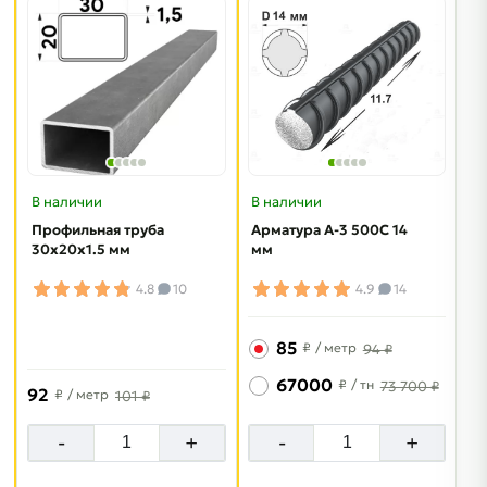
В наличии
В наличии
Профильная труба
Арматура A-3 500C 14
30х20х1.5 мм
мм
4.8
10
4.9
14
85
₽
/ метр
94 ₽
67000
₽
/ тн
73 700 ₽
92
₽
/ метр
101 ₽
-
+
-
+