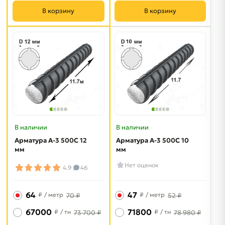
В корзину
В корзину
В наличии
В наличии
Арматура A-3 500C 12
Арматура A-3 500C 10
мм
мм
Нет оценок
4.9
46
64
47
₽
/ метр
₽
/ метр
70 ₽
52 ₽
67000
71800
₽
/ тн
₽
/ тн
73 700 ₽
78 980 ₽