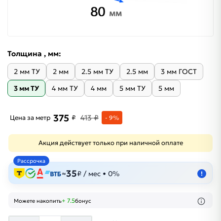
Толщина , мм:
2 мм ТУ
2 мм
2.5 мм ТУ
2.5 мм
3 мм ГОСТ
3 мм ТУ
4 мм ТУ
4 мм
5 мм ТУ
5 мм
375
413 ₽
Цена за метр
₽
- 9%
Акция действует только при наличной оплате
Рассрочка
35
≈
₽ / мес • 0%
!
+ 7.5
Можете накопить
бонус