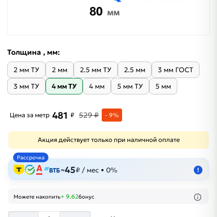
Толщина , мм:
2 мм ТУ
2 мм
2.5 мм ТУ
2.5 мм
3 мм ГОСТ
3 мм ТУ
4 мм ТУ
4 мм
5 мм ТУ
5 мм
481
529 ₽
Цена за метр
₽
- 9%
Акция действует только при наличной оплате
Рассрочка
45
≈
₽ / мес • 0%
!
+ 9.62
Можете накопить
бонус