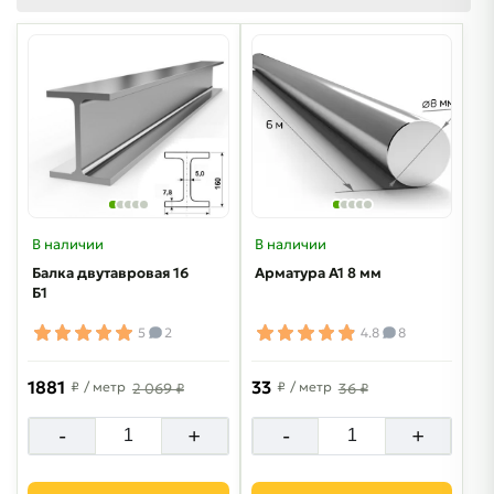
В наличии
В наличии
Балка двутавровая 16
Арматура А1 8 мм
Б1
5
2
4.8
8
1881
33
₽
/ метр
₽
/ метр
2 069 ₽
36 ₽
-
+
-
+