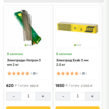
В наличии
В наличии
Электроды Нотрон 3
Электрод Esab 3 мм
мм 2 кг
2.5 кг
5
6
5
2
620
1850
₽
/ штуку
₽
/ штуку
682 ₽
2 035 ₽
-
+
-
+