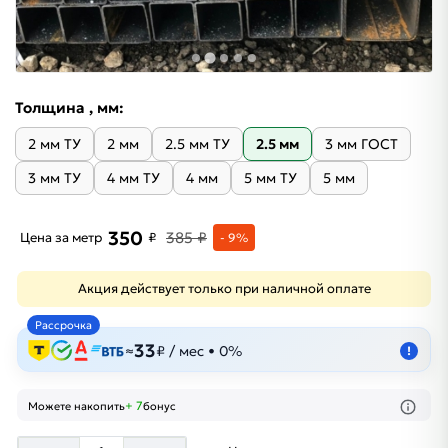
Толщина , мм:
2 мм ТУ
2 мм
2.5 мм ТУ
2.5 мм
3 мм ГОСТ
3 мм ТУ
4 мм ТУ
4 мм
5 мм ТУ
5 мм
350
385 ₽
Цена за метр
₽
- 9%
Акция действует только при наличной оплате
Рассрочка
33
≈
₽ / мес • 0%
!
+ 7
Можете накопить
бонус