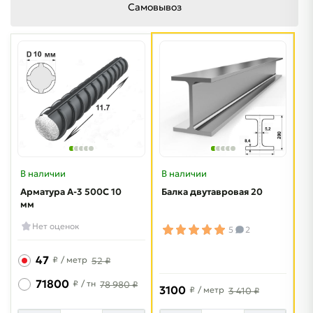
Самовывоз
В наличии
В наличии
Арматура A-3 500C 10
Балка двутавровая 20
мм
Нет оценок
5
2
47
₽
/ метр
52 ₽
71800
₽
/ тн
78 980 ₽
3100
₽
/ метр
3 410 ₽