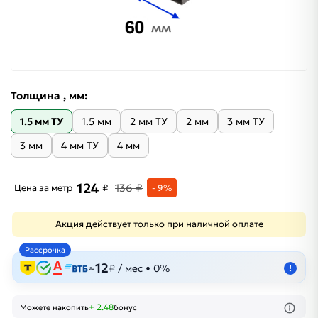
Толщина , мм:
1.5 мм ТУ
1.5 мм
2 мм ТУ
2 мм
3 мм ТУ
3 мм
4 мм ТУ
4 мм
124
136 ₽
Цена за метр
₽
- 9%
Акция действует только при наличной оплате
Рассрочка
12
≈
₽ / мес • 0%
!
+ 2.48
Можете накопить
бонус