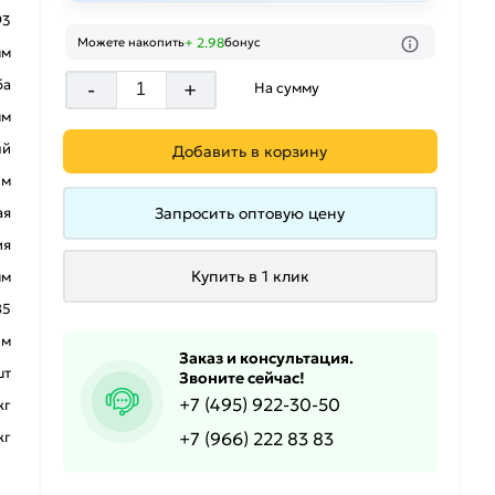
93
+ 2.98
Можете накопить
бонус
мм
ба
-
+
На сумму
мм
ый
Добавить в корзину
 м
Запросить оптовую цену
ая
ия
Купить в 1 клик
мм
85
 м
Заказ и консультация.
шт
Звоните сейчас!
+7 (495) 922-30-50
кг
+7 (966) 222 83 83
кг