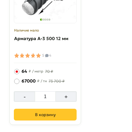
Наличие мало
Арматура A-3 500 12 мм
5
4
64
₽
/ метр
70 ₽
67000
₽
/ тн
73 700 ₽
-
+
В корзину