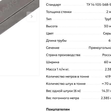
Стандарт
ТУ 14-105-568-
Толщина стенки
2 
Тип
Тру
Высота
30 
Цвет
Сер
Длина трубы
6
Сечение
Прямоугольн
Страна производства
Росс
Ширина
60 
Масса 1 п/м кг.
2.3
Количество метров в тонне
419
Количество штук в тонне
≈ 70 
Вес одной штуки (6 м)
14.31 
Вес погонного метра
2.385 
Покупателям