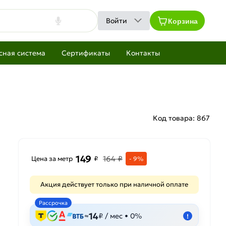
Корзина
Войти
сная система
Сертификаты
Контакты
Код товара:
867
149
164 ₽
Цена за метр
₽
- 9%
Акция действует только при наличной оплате
Рассрочка
14
≈
₽ / мес • 0%
!