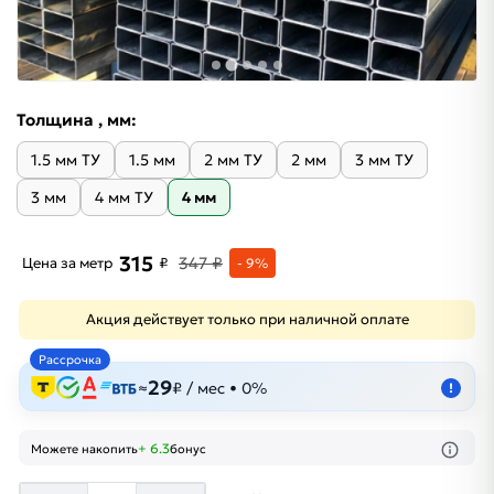
Толщина , мм:
1.5 мм ТУ
1.5 мм
2 мм ТУ
2 мм
3 мм ТУ
3 мм
4 мм ТУ
4 мм
315
347 ₽
Цена за метр
₽
- 9%
Акция действует только при наличной оплате
Рассрочка
29
≈
₽ / мес • 0%
!
+ 6.3
Можете накопить
бонус