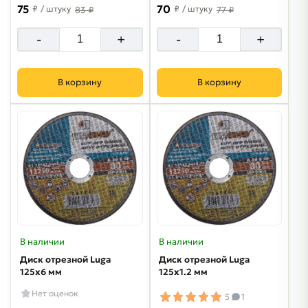
75
70
₽
/ штуку
₽
/ штуку
83 ₽
77 ₽
-
+
-
+
В корзину
В корзину
В наличии
В наличии
Диск отрезной Luga
Диск отрезной Luga
125х6 мм
125х1.2 мм
Нет оценок
5
1