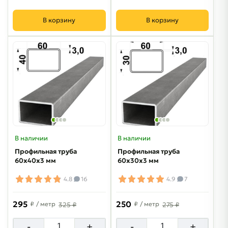
В корзину
В корзину
В наличии
В наличии
Профильная труба
Профильная труба
60х40х3 мм
60х30х3 мм
4.8
16
4.9
7
295
250
₽
/ метр
₽
/ метр
325 ₽
275 ₽
-
+
-
+