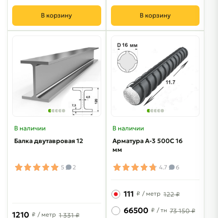
В корзину
В корзину
В наличии
В наличии
Балка двутавровая 12
Арматура A-3 500C 16
мм
5
2
4.7
6
111
₽
/ метр
122 ₽
66500
₽
/ тн
73 150 ₽
1210
₽
/ метр
1 331 ₽