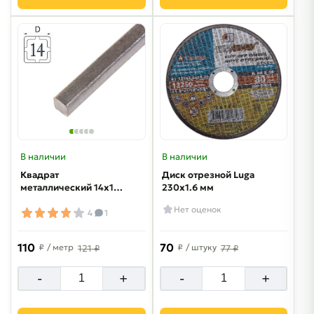
В наличии
В наличии
Квадрат
Диск отрезной Luga
металлический 14х14
230х1.6 мм
мм
Нет оценок
4
1
110
70
₽
/ метр
₽
/ штуку
121 ₽
77 ₽
-
+
-
+