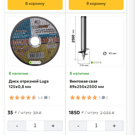
В корзину
В корзину
В наличии
В наличии
Диск отрезной Luga
Винтовая свая
125х0,8 мм
89х250х2500 мм
4.6
5
5
2
35
1850
₽
/ штуку
₽
/ штуку
39 ₽
2 035 ₽
-
+
-
+