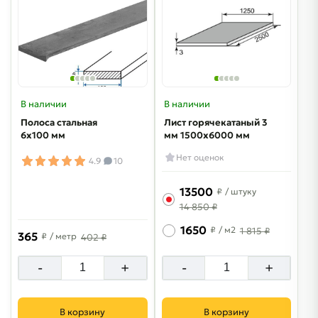
В наличии
В наличии
Полоса стальная
Лист горячекатаный 3
6х100 мм
мм 1500х6000 мм
Нет оценок
4.9
10
13500
₽
/ штуку
14 850 ₽
1650
₽
/ м2
1 815 ₽
365
₽
/ метр
402 ₽
-
+
-
+
В корзину
В корзину