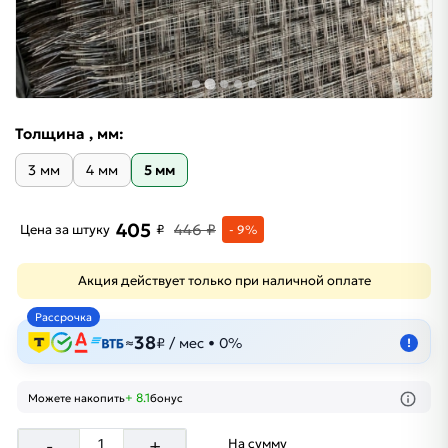
Толщина , мм:
3 мм
4 мм
5 мм
405
446 ₽
Цена за штуку
₽
- 9%
Акция действует только при наличной оплате
Рассрочка
38
≈
₽ / мес • 0%
!
+ 8.1
Можете накопить
бонус
-
+
На сумму