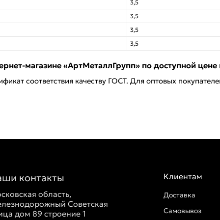
3,5
3,5
3,5
3,5
ернет-магазине «АртМеталлГрупп» по доступной цене 
ификат соответствия качеству ГОСТ. Для оптовых покупател
аши контакты
Клиентам
сковская область,
Доставка
лезнодорожный Советская
Самовывоз
ица дом 89 строение 1