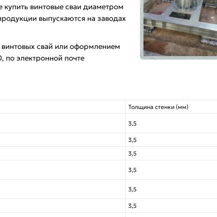
 купить винтовые сваи диаметром
продукции выпускаются на заводах
м винтовых свай или оформлением
0, по электронной почте
Толщина стенки (мм)
3,5
3,5
3,5
3,5
3,5
3,5