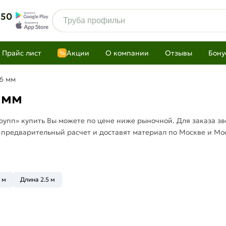
 50
Прайс лист
Акции
О компании
Отзывы
Бону
%
6 мм
 мм
упп» купить Вы можете по цене ниже рыночной. Для заказа зво
 предварительный расчет и доставят материал по Москве и Мо
 м
Длина 2.5 м