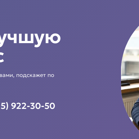
лучшую
с
 вами, подскажет по
95) 922-30-50