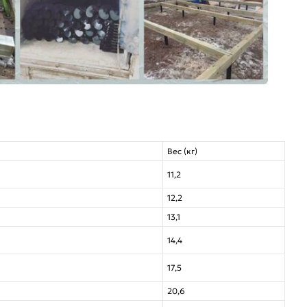
Вес (кг)
11,2
12,2
13,1
14,4
17,5
20,6