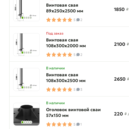
Винтовая свая
1850
₽
89х250х2500 мм
5
2
Под заказ
Винтовая свая
2100
108х300х2000 мм
5
2
В наличии
Винтовая свая
2650
108х300х2500 мм
5
3
В наличии
Оголовок винтовой сваи
220
₽
57х150 мм
5
1