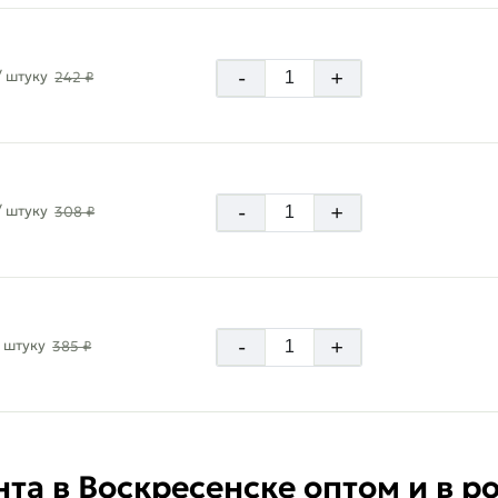
-
+
/ штуку
242 ₽
-
+
/ штуку
308 ₽
-
+
/ штуку
385 ₽
а в Воскресенске оптом и в ро