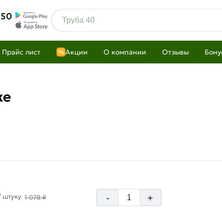
 50
Прайс лист
Акции
О компании
Отзывы
Бону
%
ке
-
+
/ штуку
1 078 ₽