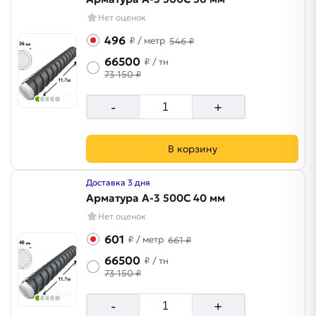
Нет оценок
496
₽
/ метр
546 ₽
66500
₽
/ тн
73 150 ₽
-
+
В корзину
Доставка 3 дня
Арматура A-3 500C 40 мм
Нет оценок
601
₽
/ метр
661 ₽
66500
₽
/ тн
73 150 ₽
-
+