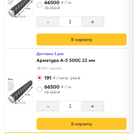
66500
₽
/ тн
73 150 ₽
-
+
В корзину
Доставка 3 дня
Арматура A-3 500C 22 мм
Нет оценок
191
₽
/ метр
210 ₽
66500
₽
/ тн
73 150 ₽
-
+
В корзину