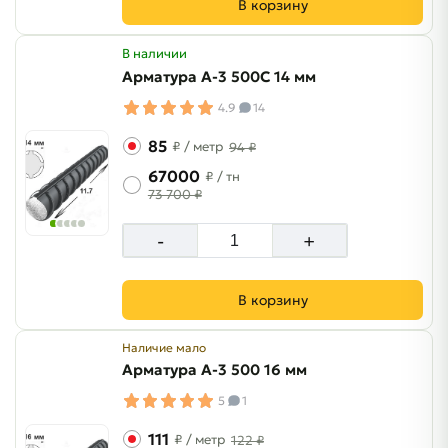
В корзину
В наличии
Арматура A-3 500C 14 мм
4.9
14
85
₽
/ метр
94 ₽
67000
₽
/ тн
73 700 ₽
-
+
В корзину
Наличие мало
Арматура A-3 500 16 мм
5
1
111
₽
/ метр
122 ₽