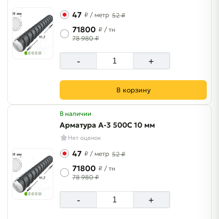
47
₽
/ метр
52 ₽
71800
₽
/ тн
78 980 ₽
-
+
В корзину
В наличии
Арматура A-3 500C 10 мм
Нет оценок
47
₽
/ метр
52 ₽
71800
₽
/ тн
78 980 ₽
-
+