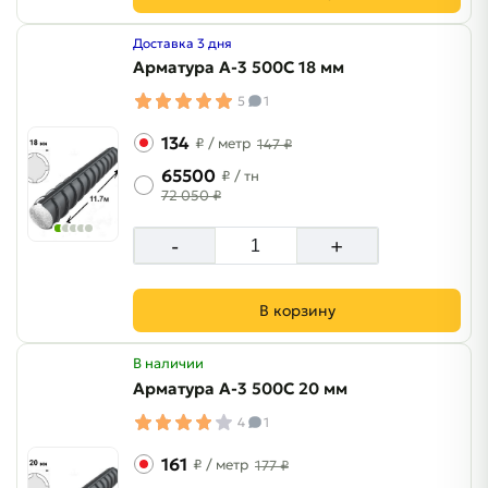
Доставка 3 дня
Арматура A-3 500C 18 мм
5
1
134
₽
/ метр
147 ₽
65500
₽
/ тн
72 050 ₽
-
+
В корзину
В наличии
Арматура A-3 500C 20 мм
4
1
161
₽
/ метр
177 ₽