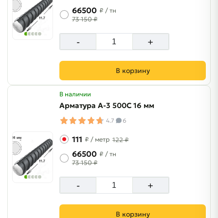
66500
₽
/ тн
73 150 ₽
-
+
В корзину
В наличии
Арматура A-3 500C 16 мм
4.7
6
111
₽
/ метр
122 ₽
66500
₽
/ тн
73 150 ₽
-
+
В корзину