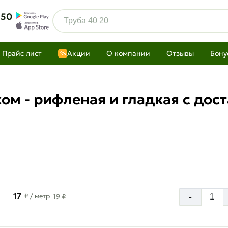
 50
Прайс лист
Акции
О компании
Отзывы
Бону
%
ом - рифленая и гладкая с дос
17
-
₽
/ метр
19 ₽