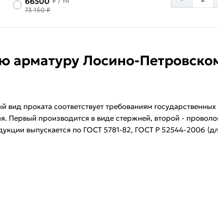
66500
₽
/ тн
73 150 ₽
ую арматуру Лосино-Петровско
 вид проката соответствует требованиям государственных 
я. Первый производится в виде стержней, второй - проволок
укции выпускается по ГОСТ 5781-82, ГОСТ Р 52544-2006 (д