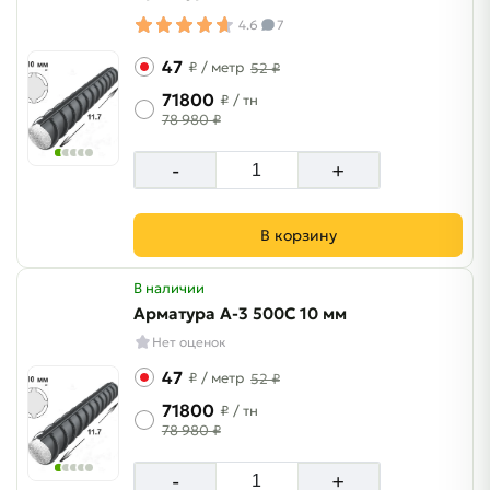
4.6
7
47
₽
/ метр
52 ₽
71800
₽
/ тн
78 980 ₽
-
+
В корзину
В наличии
Арматура A-3 500C 10 мм
Нет оценок
47
₽
/ метр
52 ₽
71800
₽
/ тн
78 980 ₽
-
+