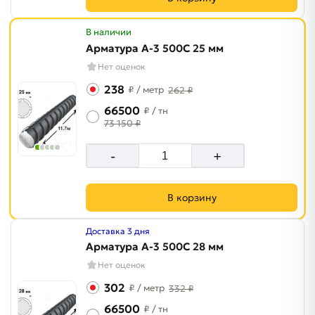
В наличии
Арматура A-3 500C 25 мм
Нет оценок
238
₽
/ метр
262 ₽
66500
₽
/ тн
73 150 ₽
-
+
В корзину
Доставка 3 дня
Арматура A-3 500C 28 мм
Нет оценок
302
₽
/ метр
332 ₽
66500
₽
/ тн