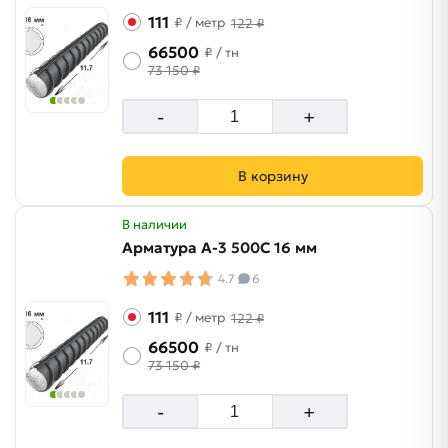
111
₽
/ метр
122 ₽
66500
₽
/ тн
73 150 ₽
-
+
В корзину
В наличии
Арматура A-3 500C 16 мм
4.7
6
111
₽
/ метр
122 ₽
66500
₽
/ тн
73 150 ₽
-
+