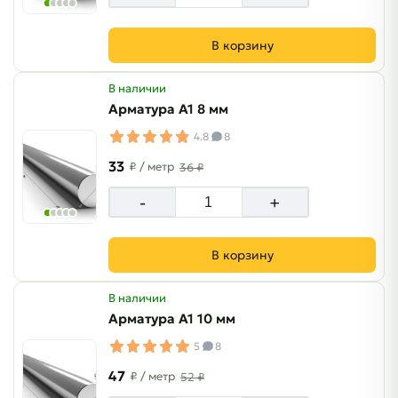
В корзину
В наличии
Арматура А1 8 мм
4.8
8
33
₽
/ метр
36 ₽
-
+
В корзину
В наличии
Арматура А1 10 мм
5
8
47
₽
/ метр
52 ₽