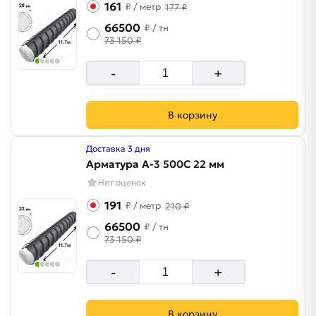
161
₽
/ метр
177 ₽
66500
₽
/ тн
73 150 ₽
-
+
В корзину
Доставка 3 дня
Арматура A-3 500C 22 мм
Нет оценок
191
₽
/ метр
210 ₽
66500
₽
/ тн
73 150 ₽
-
+
В корзину