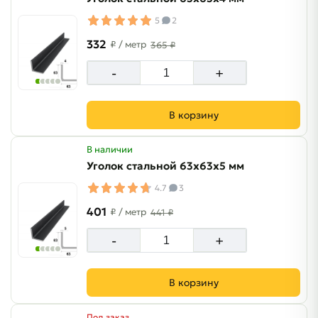
5
2
332
₽
/ метр
365 ₽
-
+
В корзину
В наличии
Уголок стальной 63х63х5 мм
4.7
3
401
₽
/ метр
441 ₽
-
+
В корзину
Под заказ