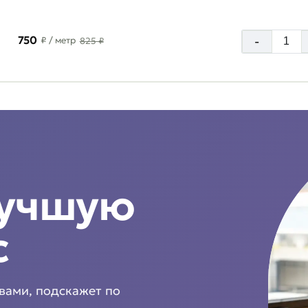
750
-
₽
/ метр
825 ₽
лучшую
с
 вами, подскажет по