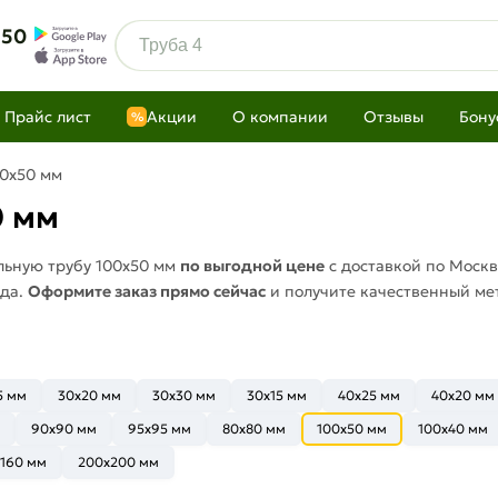
 50
Прайс лист
Акции
О компании
Отзывы
Бону
%
00х50 мм
0 мм
льную трубу 100х50 мм
по выгодной цене
с доставкой по Москв
ада.
Оформите заказ прямо сейчас
и получите качественный мет
5 мм
30х20 мм
30x30 мм
30x15 мм
40x25 мм
40x20 мм
90x90 мм
95x95 мм
80x80 мм
100x50 мм
100x40 мм
x160 мм
200x200 мм