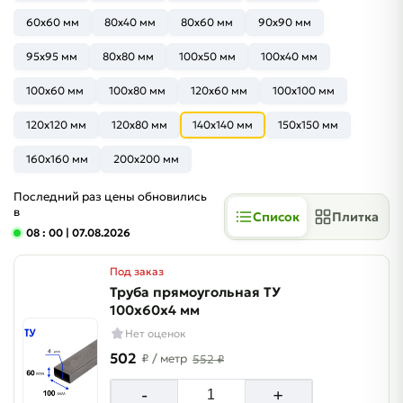
60x60 мм
80x40 мм
80x60 мм
90x90 мм
95x95 мм
80x80 мм
100x50 мм
100x40 мм
100x60 мм
100x80 мм
120x60 мм
100x100 мм
120x120 мм
120x80 мм
140x140 мм
150x150 мм
160x160 мм
200x200 мм
Последний раз цены обновились
в
Список
Плитка
08 : 00
| 07.08.2026
Под заказ
Труба прямоугольная ТУ
100х60х4 мм
Нет оценок
502
₽
/ метр
552 ₽
-
+