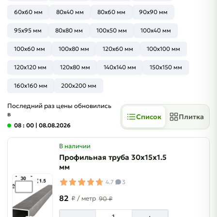
60x60 мм
80x40 мм
80x60 мм
90x90 мм
95x95 мм
80x80 мм
100x50 мм
100x40 мм
100x60 мм
100x80 мм
120x60 мм
100x100 мм
120x120 мм
120x80 мм
140x140 мм
150x150 мм
160x160 мм
200x200 мм
Последний раз цены обновились
в
Список
Плитка
08 : 00
| 08.08.2026
В наличии
Профильная труба 30х15х1.5
мм
4.7
3
82
₽
/ метр
90 ₽