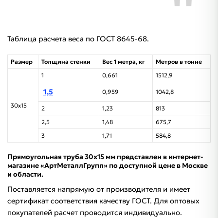
Таблица расчета веса​ по ГОСТ 8645-68.
Размер
Толщина стенки
Вес 1 метра, кг
Метров в тонне
1
0,661
1512,9
1,5
0,959
1042,8
30х15
2
1,23
813
2,5
1,48
675,7
3
1,71
584,8
Прямоугольная труба 30х15 мм представлен в интернет-
магазине «АртМеталлГрупп» по доступной цене в Москве
и области.
Поставляется напрямую от производителя и имеет
сертификат соответствия качеству ГОСТ. Для оптовых
покупателей расчет проводится индивидуально.