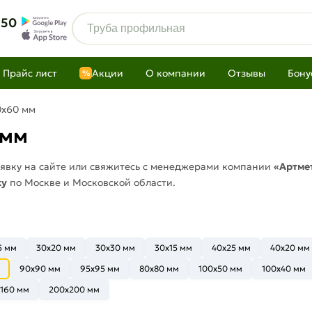
 50
Прайс лист
Акции
О компании
Отзывы
Бону
%
0х60 мм
 мм
заявку на сайте или свяжитесь с менеджерами компании
«Артме
ку
по Москве и Московской области.
5 мм
30х20 мм
30x30 мм
30x15 мм
40x25 мм
40x20 мм
90x90 мм
95x95 мм
80x80 мм
100x50 мм
100x40 мм
x160 мм
200x200 мм