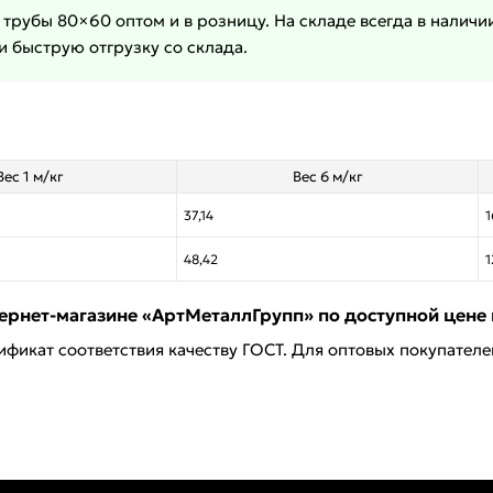
рубы 80×60 оптом и в розницу. На складе всегда в налич
и быструю отгрузку со склада.
Вес 1 м/кг
Вес 6 м/кг
37,14
1
48,42
1
ернет-магазине «АртМеталлГрупп» по доступной цене в
ификат соответствия качеству ГОСТ. Для оптовых покупател