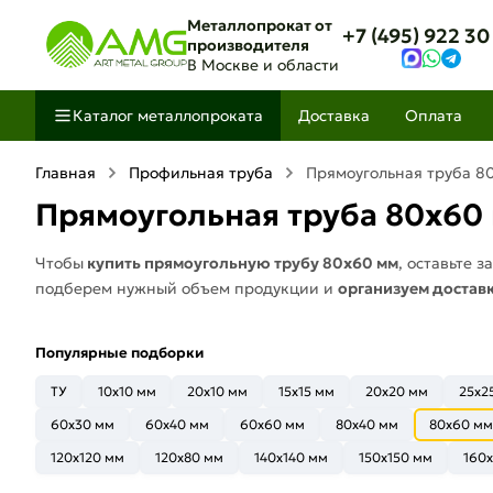
Металлопрокат от
+7 (495) 922 30
производителя
В Москве и области
Каталог металлопроката
Доставка
Оплата
Главная
Профильная труба
Прямоугольная труба 8
Прямоугольная труба 80х60
Чтобы
купить прямоугольную трубу 80х60 мм
, оставьте 
подберем нужный объем продукции и
организуем достав
Популярные подборки
ТУ
10x10 мм
20х10 мм
15x15 мм
20х20 мм
25х2
60x30 мм
60x40 мм
60x60 мм
80x40 мм
80x60 мм
120x120 мм
120x80 мм
140x140 мм
150x150 мм
160