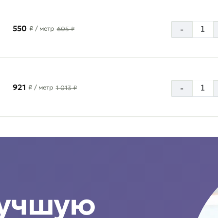
550
-
₽
/ метр
605 ₽
921
-
₽
/ метр
1 013 ₽
лучшую