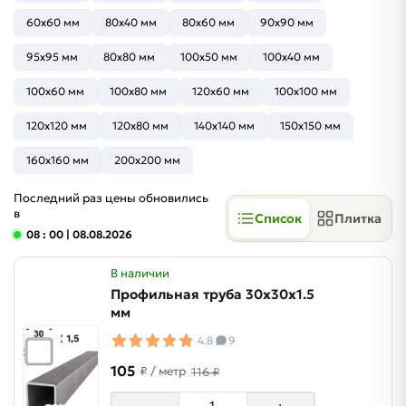
60x60 мм
80x40 мм
80x60 мм
90x90 мм
95x95 мм
80x80 мм
100x50 мм
100x40 мм
100x60 мм
100x80 мм
120x60 мм
100x100 мм
120x120 мм
120x80 мм
140x140 мм
150x150 мм
160x160 мм
200x200 мм
Последний раз цены обновились
в
Список
Плитка
08 : 00
| 08.08.2026
В наличии
Профильная труба 30х30х1.5
мм
4.8
9
105
₽
/ метр
116 ₽