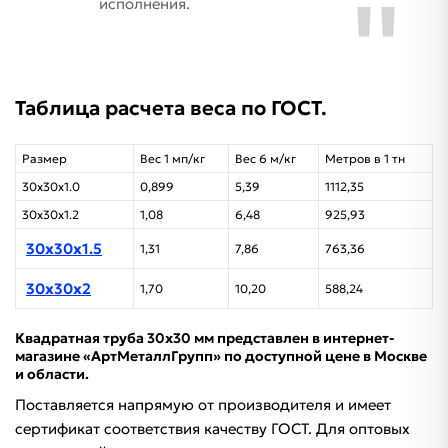
исполнения.
Таблица расчета веса​ по ГОСТ.
Размер
Вес 1 мп/кг
Вес 6 м/кг
Метров в 1 тн
30х30х1.0
0,899
5,39
1112,35
30х30х1.2
1,08
6,48
925,93
30х30х1.5
1,31
7,86
763,36
30х30х2
1,70
10,20
588,24
Квадратная труба 30х30 мм представлен в интернет-
магазине «АртМеталлГрупп» по доступной цене в Москве
и области.
Поставляется напрямую от производителя и имеет
сертификат соответствия качеству ГОСТ. Для оптовых