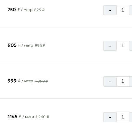
750
-
₽
/ метр
825 ₽
905
-
₽
/ метр
996 ₽
999
-
₽
/ метр
1 099 ₽
1145
-
₽
/ метр
1 260 ₽