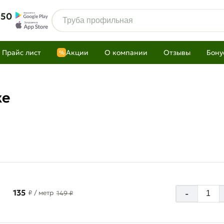
 50
Прайс лист
Акции
О компании
Отзывы
Бону
%
ке
135
-
₽
/ метр
149 ₽