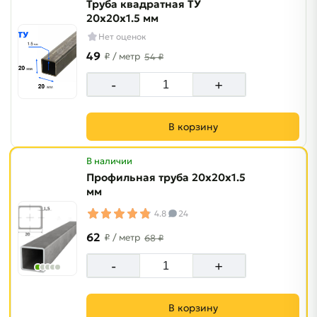
Труба квадратная ТУ
20х20х1.5 мм
Нет оценок
49
₽
/ метр
54 ₽
-
+
В корзину
В наличии
Профильная труба 20х20х1.5
мм
4.8
24
62
₽
/ метр
68 ₽
-
+
В корзину