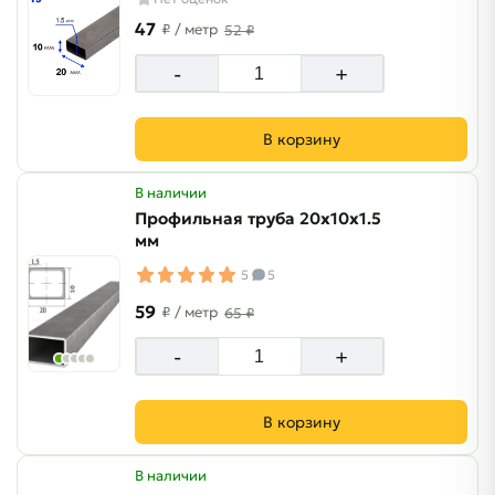
47
₽
/ метр
52 ₽
-
+
В корзину
В наличии
Профильная труба 20х10х1.5
мм
5
5
59
₽
/ метр
65 ₽
-
+
В корзину
В наличии