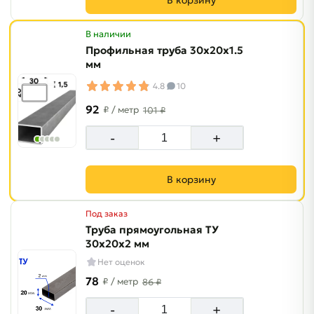
В корзину
В наличии
Профильная труба 30х20х1.5
мм
4.8
10
92
₽
/ метр
101 ₽
-
+
В корзину
Под заказ
Труба прямоугольная ТУ
30х20х2 мм
Нет оценок
78
₽
/ метр
86 ₽
-
+