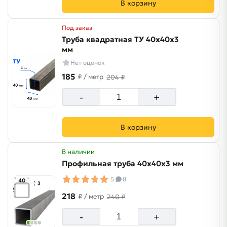
В корзину
Под заказ
Труба квадратная ТУ 40х40х3
мм
Нет оценок
185
₽
/ метр
204 ₽
-
+
В корзину
В наличии
Профильная труба 40х40х3 мм
5
8
218
₽
/ метр
240 ₽
-
+